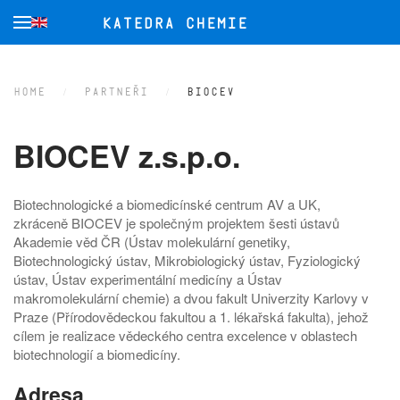
Skip to main content
HOME
PARTNEŘI
BIOCEV
BIOCEV z.s.p.o.
Biotechnologické a biomedicínské centrum AV a UK,
zkráceně BIOCEV je společným projektem šesti ústavů
Akademie věd ČR (Ústav molekulární genetiky,
Biotechnologický ústav, Mikrobiologický ústav, Fyziologický
ústav, Ústav experimentální medicíny a Ústav
makromolekulární chemie) a dvou fakult Univerzity Karlovy v
Praze (Přírodovědeckou fakultou a 1. lékařská fakulta), jehož
cílem je realizace vědeckého centra excelence v oblastech
biotechnologií a biomedicíny.
Adresa