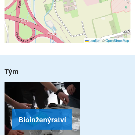
Leaflet
|
©
OpenStreetMap
Tým
Bioinženýrství