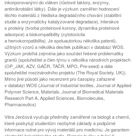
inkorporovanými do vláken (růstové faktory, enzymy,
antimikrobiální látky). Dále je výzkum zaměřen hodnocení
těchto materiálů z hlediska degradačního chování (stabilitní
studie a enzymaticky katalyzované degradace), interakce
s proteiny (tvorba proteinové korony, dynamika proteinové
adsorpce) a biokompatibility (cytotoxicita
a hemokompatibilita). Je spoluautorkou několika patentů,
užitných vzorů a několika desítek publikací v databázi WOS.
Výzkum probíhá zejména jako součást řešené problematiky
grantů (spoluřešitel a člen týmu v několika národních projektech
(OP_JAK, AZV, GAČR, TAČR, MPO, Pre-seed) a dále
spoluřešitel mezinárodního projektu (The Royal Society, UK)).
Mimo jiné působí jako recenzent pro časopisy zařazené
v databázi WOS (Journal of Industrial textiles, Journal of Applied
Polymer Science, Materials, Journal of Biomedical Materials
Research Part A, Applied Sciences, Biomolecules,
Pharmaceutics)
Věra Jenčová vyučuje předměty zaměřené na biologii a chemii,
které poskytují studentům nezbytné základy a podpůrné
informace nutné pro vývoj materiálů pro medicínu. Je garantem
předmětů bakalářského studia „Biologie buňky a tkání I“,