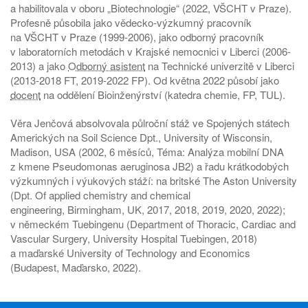
a habilitovala v oboru „Biotechnologie“ (2022, VŠCHT v Praze).
Profesně působila jako vědecko-výzkumný pracovník
na VŠCHT v Praze (1999-2006), jako odborný pracovník
v laboratorních metodách v Krajské nemocnici v Liberci (2006-
2013) a jako
Odborný asistent
na Technické univerzitě v Liberci
(2013-2018 FT, 2019-2022 FP). Od května 2022 působí jako
docent
na oddělení Bioinženýrství (katedra chemie, FP, TUL).
Věra Jenčová absolvovala půlroční stáž ve Spojených státech
Amerických na Soil Science Dpt., University of Wisconsin,
Madison, USA (2002, 6 měsíců, Téma: Analýza mobilní DNA
z kmene Pseudomonas aeruginosa JB2) a řadu krátkodobých
výzkumných i výukových stáží: na britské The Aston University
(Dpt. Of applied chemistry and chemical
engineering, Birmingham, UK, 2017, 2018, 2019, 2020, 2022);
v německém Tuebingenu (Department of Thoracic, Cardiac and
Vascular Surgery, University Hospital Tuebingen, 2018)
a maďarské University of Technology and Economics
(Budapest, Maďarsko, 2022).