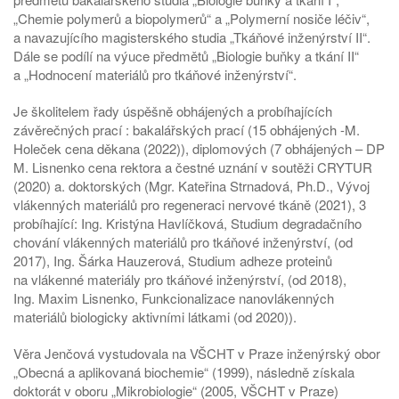
„Chemie polymerů a biopolymerů“ a „Polymerní nosiče léčiv“,
a navazujícího magisterského studia „Tkáňové inženýrství II“.
Dále se podílí na výuce předmětů „Biologie buňky a tkání II“
a „Hodnocení materiálů pro tkáňové inženýrství“.
Je školitelem řady úspěšně obhájených a probíhajících
závěrečných prací : bakalářských prací (15 obhájených -M.
Holeček cena děkana (2022)), diplomových (7 obhájených – DP
M. Lisnenko cena rektora a čestné uznání v soutěži CRYTUR
(2020) a. doktorských (Mgr. Kateřina Strnadová, Ph.D., Vývoj
vlákenných materiálů pro regeneraci nervové tkáně (2021), 3
probíhající: Ing. Kristýna Havlíčková, Studium degradačního
chování vlákenných materiálů pro tkáňové inženýrství, (od
2017), Ing. Šárka Hauzerová, Studium adheze proteinů
na vlákenné materiály pro tkáňové inženýrství, (od 2018),
Ing. Maxim Lisnenko, Funkcionalizace nanovlákenných
materiálů biologicky aktivními látkami (od 2020)).
Věra Jenčová vystudovala na VŠCHT v Praze inženýrský obor
„Obecná a aplikovaná biochemie“ (1999), následně získala
doktorát v oboru „Mikrobiologie“ (2005, VŠCHT v Praze)