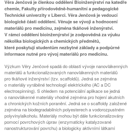
Věra Jenčová je členkou oddělení Bioinženýrství na katedře
chemie, Fakulty přírodovědně-humanitní a pedagogické
Technické univerzity v Liberci. Věra Jenčová je vedoucí
biologické části oddělení. Věnuje se vývoji a hodnocení
materiálů pro medicínu, zejména tkáňové inženýrství.
V rámci oddělení bioinženýrství je zodpovědná za výuku
několika biologických a chemických předmětů,
které poskytují studentům nezbytné základy a podpůrné
informace nutné pro vývoj materiálů pro medicínu.
Výzkum Věry Jenčové spadá do oblasti vývoje nanovlákenných
materiálů a funkcionalizovaných nanovlákenných materiálů
pro tkáňové inženýrství (tzv. scaffoldů). Jedná se zejména
o materiály vyráběné technologií elektrického (AC a DC
electrospinning). S ohledem na potenciální aplikace se jedná
o nanovlákenné materiály vhodné zejména pro hojení akutních
a chronických kožních poranění. Jedná se o scaffoldy založené
zejména na biodegradabilních polyesterech a vodorozpustném
polyvinylalkoholu. Materiály mohou být dále funkcionalizovány
pomocí povrchových úprav (enzymaticky katalyzované
nanostrukturování povrchu) a biologicky aktivními látkami