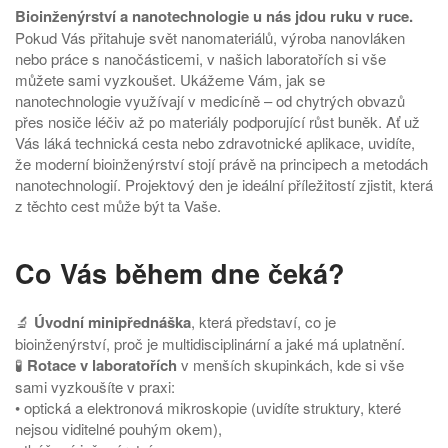
Bioinženýrství a nanotechnologie u nás jdou ruku v ruce.
Pokud Vás přitahuje svět nanomateriálů, výroba nanovláken
nebo práce s nanočásticemi, v našich laboratořích si vše
můžete sami vyzkoušet. Ukážeme Vám, jak se
nanotechnologie využívají v medicíně – od chytrých obvazů
přes nosiče léčiv až po materiály podporující růst buněk. Ať už
Vás láká technická cesta nebo zdravotnické aplikace, uvidíte,
že moderní bioinženýrství stojí právě na principech a metodách
nanotechnologií. Projektový den je ideální příležitostí zjistit, která
z těchto cest může být ta Vaše.
Co Vás během dne čeká?
🔬
Úvodní minipřednáška
, která představí, co je
bioinženýrství, proč je multidisciplinární a jaké má uplatnění.
🧪
Rotace v laboratořích
v menších skupinkách, kde si vše
sami vyzkoušíte v praxi:
• optická a elektronová mikroskopie (uvidíte struktury, které
nejsou viditelné pouhým okem),