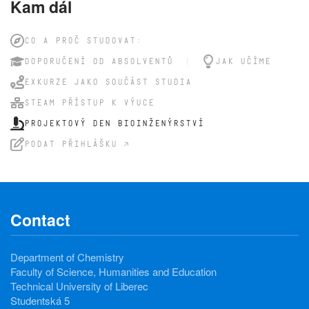
Kam dál
CO A PROČ STUDOVAT:
DOPORUČENÍ OD ABSOLVENTŮ
JAK UČÍME
EXKURZE JAKO SOUČÁST STUDIA
STEAM PŘÍSTUP K VÝUCE
PROJEKTOVÝ DEN BIOINŽENÝRSTVÍ
PODAT PŘIHLÁŠKU 🡥
Contact
Department of Chemistry
Faculty of Science, Humanities and Education
Technical University of Liberec
Studentská 5