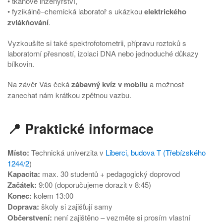
• tkáňové inženýrství,
• fyzikálně–chemická laboratoř s ukázkou
elektrického
zvlákňování
.
Vyzkoušíte si také spektrofotometrii, přípravu roztoků s
laboratorní přesností, izolaci DNA nebo jednoduché důkazy
bílkovin.
Na závěr Vás čeká
zábavný kvíz v mobilu
a možnost
zanechat nám krátkou zpětnou vazbu.
📍 Praktické informace
Místo:
Technická univerzita v
Liberci, budova T (Třebízského
1244/2
)
Kapacita:
max. 30 studentů + pedagogický doprovod
Začátek:
9:00 (doporučujeme dorazit v 8:45)
Konec:
kolem 13:00
Doprava:
školy si zajišťují samy
Občerstvení:
není zajištěno – vezměte si prosím vlastní