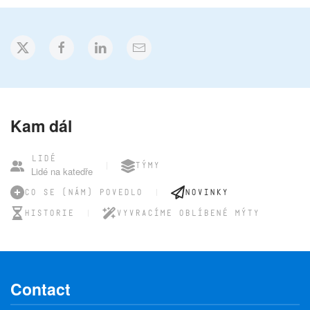
Kam dál
LIDÉ
TÝMY
Lidé na katedře
CO SE (NÁM) POVEDLO
NOVINKY
HISTORIE
VYVRACÍME OBLÍBENÉ MÝTY
Contact