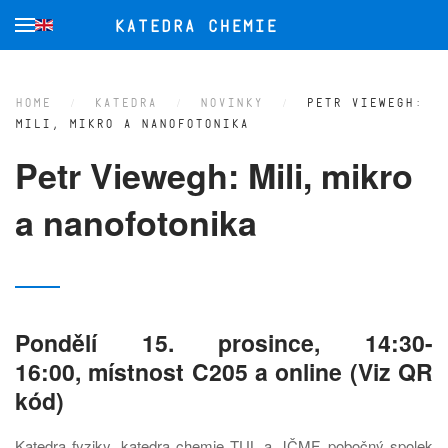
Skip to main content
HOME
KATEDRA
NOVINKY
PETR VIEWEGH:
MILI, MIKRO A NANOFOTONIKA
Petr Viewegh: Mili, mikro
a nanofotonika
Pondělí 15. prosince, 14:30-
16:00, místnost C205 a online (Viz QR
kód)
Katedra fyziky, katedra chemie TUL a JČMF, pobočný spolek