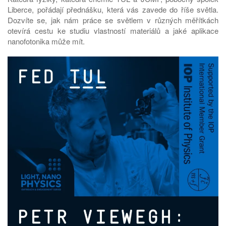
Liberce, pořádají přednášku, která vás zavede do říše světla.
Dozvíte se, jak nám práce se světlem v různých měřítkách
otevírá cestu ke studiu vlastností materiálů a jaké aplikace
nanofotonika může mít.