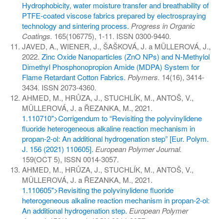
Hydrophobicity, water moisture transfer and breathability of
PTFE-coated viscose fabrics prepared by electrospraying
technology and sintering process.
Progress in Organic
Coatings.
165(106775), 1-11. ISSN 0300-9440.
JAVED, A., WIENER, J., ŠAŠKOVÁ, J. a MÜLLEROVÁ, J.,
2022.
Zinc Oxide Nanoparticles (ZnO NPs) and N-Methylol
Dimethyl Phosphonopropion Amide (MDPA) System for
Flame Retardant Cotton Fabrics.
Polymers.
14(16), 3414-
3434. ISSN 2073-4360.
AHMED, M., HRŮZA, J., STUCHLÍK, M., ANTOŠ, V.,
MÜLLEROVÁ, J. a ŘEZANKA, M., 2021.
1.110710">Corrigendum to “Revisiting the polyvinylidene
fluoride heterogeneous alkaline reaction mechanism in
propan-2-ol: An additional hydrogenation step” [Eur. Polym.
J. 156 (2021) 110605].
European Polymer Journal.
159(OCT 5), ISSN 0014-3057.
AHMED, M., HRŮZA, J., STUCHLÍK, M., ANTOŠ, V.,
MÜLLEROVÁ, J. a ŘEZANKA, M., 2021.
1.110605">Revisiting the polyvinylidene fluoride
heterogeneous alkaline reaction mechanism in propan-2-ol:
An additional hydrogenation step.
European Polymer