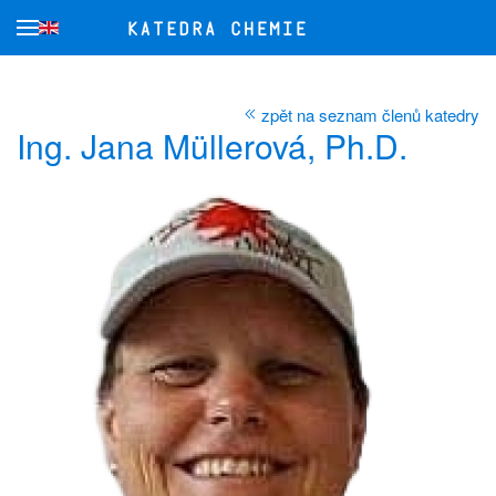
Přejít na hlavní obsah
zpět na seznam členů katedry
Ing. Jana Müllerová, Ph.D.