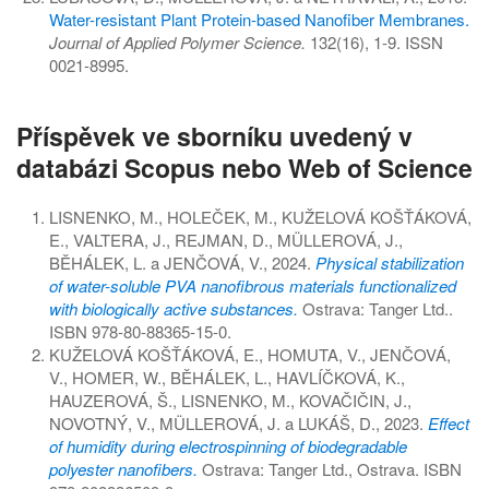
Water-resistant Plant Protein-based Nanofiber Membranes.
Journal of Applied Polymer Science.
132(16), 1-9. ISSN
0021-8995.
Příspěvek ve sborníku uvedený v
databázi Scopus nebo Web of Science
LISNENKO, M., HOLEČEK, M., KUŽELOVÁ KOŠŤÁKOVÁ,
E., VALTERA, J., REJMAN, D., MÜLLEROVÁ, J.,
BĚHÁLEK, L. a JENČOVÁ, V., 2024.
Physical stabilization
of water-soluble PVA nanofibrous materials functionalized
with biologically active substances.
Ostrava: Tanger Ltd..
ISBN 978-80-88365-15-0.
KUŽELOVÁ KOŠŤÁKOVÁ, E., HOMUTA, V., JENČOVÁ,
V., HOMER, W., BĚHÁLEK, L., HAVLÍČKOVÁ, K.,
HAUZEROVÁ, Š., LISNENKO, M., KOVAČIČIN, J.,
NOVOTNÝ, V., MÜLLEROVÁ, J. a LUKÁŠ, D., 2023.
Effect
of humidity during electrospinning of biodegradable
polyester nanofibers.
Ostrava: Tanger Ltd., Ostrava. ISBN