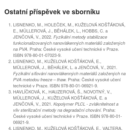
Ostatní příspěvek ve sborníku
LISNENKO, M., HOLEČEK, M., KUŽELOVÁ KOŠŤÁKOVÁ,
E., MÜLLEROVÁ, J., BĚHÁLEK, L., HOBBS, C. a
JENČOVÁ, V., 2022.
Fyzikální metody stabilizace
funkcionalizovaných nanovlákenných materiálů založených
na PVA.
Praha: České vysoké učení technické v Praze.
ISBN 978-80-01-07023-9.
LISNENKO, M., KUŽELOVÁ KOŠŤÁKOVÁ, E.,
MÜLLEROVÁ, J., BĚHÁLEK, L. a JENČOVÁ, V., 2021.
Fyzikální síťování nanovlákenných materiálů založených na
PVA metodou freeze – thaw.
Praha: České vysoké učení
technické v Praze. ISBN 978-80-01-06921-9.
HAVLÍČKOVÁ, K., HAUZEROVÁ, Š., NOVOTNÝ, V.,
MÜLLEROVÁ, J., KUŽELOVÁ KOŠŤÁKOVÁ, E. a
JENČOVÁ, V., 2021.
Kopolymer PLCL - zvláknitelnost a
vliv sterilizační metody na degradační chování.
Praha:
České vysoké učení technické v Praze. ISBN 978-80-01-
06921-9.
LISNENKO, M., KUŽELOVÁ KOŠŤÁKOVÁ, E., VALTERA,