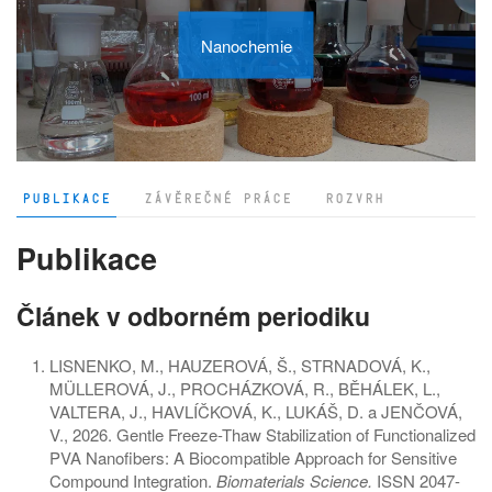
Nanochemie
PUBLIKACE
ZÁVĚREČNÉ PRÁCE
ROZVRH
Publikace
Článek v odborném periodiku
LISNENKO, M., HAUZEROVÁ, Š., STRNADOVÁ, K.,
MÜLLEROVÁ, J., PROCHÁZKOVÁ, R., BĚHÁLEK, L.,
VALTERA, J., HAVLÍČKOVÁ, K., LUKÁŠ, D. a JENČOVÁ,
V., 2026. Gentle Freeze-Thaw Stabilization of Functionalized
PVA Nanofibers: A Biocompatible Approach for Sensitive
Compound Integration.
Biomaterials Science.
ISSN 2047-