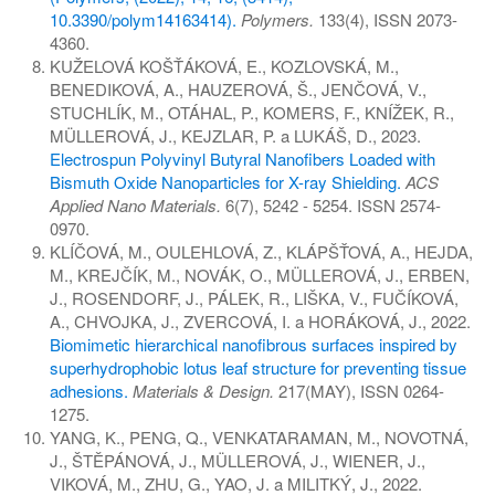
10.3390/polym14163414).
Polymers.
133(4), ISSN 2073-
4360.
KUŽELOVÁ KOŠŤÁKOVÁ, E., KOZLOVSKÁ, M.,
BENEDIKOVÁ, A., HAUZEROVÁ, Š., JENČOVÁ, V.,
STUCHLÍK, M., OTÁHAL, P., KOMERS, F., KNÍŽEK, R.,
MÜLLEROVÁ, J., KEJZLAR, P. a LUKÁŠ, D., 2023.
Electrospun Polyvinyl Butyral Nanofibers Loaded with
Bismuth Oxide Nanoparticles for X-ray Shielding.
ACS
Applied Nano Materials.
6(7), 5242 - 5254. ISSN 2574-
0970.
KLÍČOVÁ, M., OULEHLOVÁ, Z., KLÁPŠŤOVÁ, A., HEJDA,
M., KREJČÍK, M., NOVÁK, O., MÜLLEROVÁ, J., ERBEN,
J., ROSENDORF, J., PÁLEK, R., LIŠKA, V., FUČÍKOVÁ,
A., CHVOJKA, J., ZVERCOVÁ, I. a HORÁKOVÁ, J., 2022.
Biomimetic hierarchical nanofibrous surfaces inspired by
superhydrophobic lotus leaf structure for preventing tissue
adhesions.
Materials & Design.
217(MAY), ISSN 0264-
1275.
YANG, K., PENG, Q., VENKATARAMAN, M., NOVOTNÁ,
J., ŠTĚPÁNOVÁ, J., MÜLLEROVÁ, J., WIENER, J.,
VIKOVÁ, M., ZHU, G., YAO, J. a MILITKÝ, J., 2022.