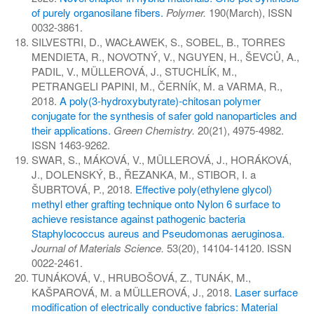
of purely organosilane fibers.
Polymer.
190(March), ISSN
0032-3861.
SILVESTRI, D., WACŁAWEK, S., SOBEL, B., TORRES
MENDIETA, R., NOVOTNÝ, V., NGUYEN, H., ŠEVCŮ, A.,
PADIL, V., MÜLLEROVÁ, J., STUCHLÍK, M.,
PETRANGELI PAPINI, M., ČERNÍK, M. a VARMA, R.,
2018.
A poly(3-hydroxybutyrate)-chitosan polymer
conjugate for the synthesis of safer gold nanoparticles and
their applications.
Green Chemistry.
20(21), 4975-4982.
ISSN 1463-9262.
SWAR, S., MÁKOVÁ, V., MÜLLEROVÁ, J., HORÁKOVÁ,
J., DOLENSKÝ, B., ŘEZANKA, M., STIBOR, I. a
ŠUBRTOVÁ, P., 2018.
Effective poly(ethylene glycol)
methyl ether grafting technique onto Nylon 6 surface to
achieve resistance against pathogenic bacteria
Staphylococcus aureus and Pseudomonas aeruginosa.
Journal of Materials Science.
53(20), 14104-14120. ISSN
0022-2461.
TUNÁKOVÁ, V., HRUBOŠOVÁ, Z., TUNÁK, M.,
KAŠPAROVÁ, M. a MÜLLEROVÁ, J., 2018.
Laser surface
modification of electrically conductive fabrics: Material