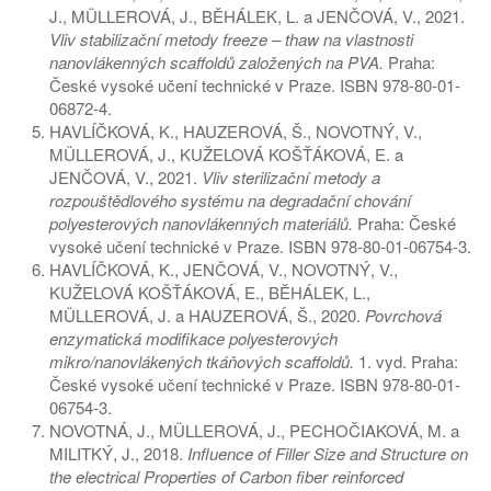
J., MÜLLEROVÁ, J., BĚHÁLEK, L. a JENČOVÁ, V., 2021.
Vliv stabilizační metody freeze – thaw na vlastnosti
nanovlákenných scaffoldů založených na PVA.
Praha:
České vysoké učení technické v Praze. ISBN 978-80-01-
06872-4.
HAVLÍČKOVÁ, K., HAUZEROVÁ, Š., NOVOTNÝ, V.,
MÜLLEROVÁ, J., KUŽELOVÁ KOŠŤÁKOVÁ, E. a
JENČOVÁ, V., 2021.
Vliv sterilizační metody a
rozpouštědlového systému na degradační chování
polyesterových nanovlákenných materiálů.
Praha: České
vysoké učení technické v Praze. ISBN 978-80-01-06754-3.
HAVLÍČKOVÁ, K., JENČOVÁ, V., NOVOTNÝ, V.,
KUŽELOVÁ KOŠŤÁKOVÁ, E., BĚHÁLEK, L.,
MÜLLEROVÁ, J. a HAUZEROVÁ, Š., 2020.
Povrchová
enzymatická modifikace polyesterových
mikro/nanovlákených tkáňových scaffoldů.
1. vyd. Praha:
České vysoké učení technické v Praze. ISBN 978-80-01-
06754-3.
NOVOTNÁ, J., MÜLLEROVÁ, J., PECHOČIAKOVÁ, M. a
MILITKÝ, J., 2018.
Influence of Filler Size and Structure on
the electrical Properties of Carbon fiber reinforced