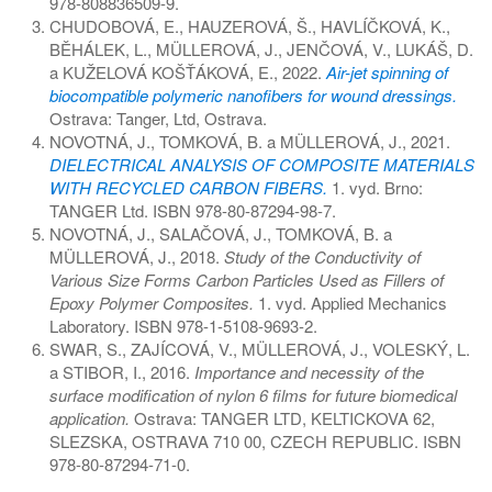
978-808836509-9.
CHUDOBOVÁ, E., HAUZEROVÁ, Š., HAVLÍČKOVÁ, K.,
BĚHÁLEK, L., MÜLLEROVÁ, J., JENČOVÁ, V., LUKÁŠ, D.
a KUŽELOVÁ KOŠŤÁKOVÁ, E., 2022.
Air-jet spinning of
biocompatible polymeric nanofibers for wound dressings.
Ostrava: Tanger, Ltd, Ostrava.
NOVOTNÁ, J., TOMKOVÁ, B. a MÜLLEROVÁ, J., 2021.
DIELECTRICAL ANALYSIS OF COMPOSITE MATERIALS
WITH RECYCLED CARBON FIBERS.
1. vyd. Brno:
TANGER Ltd. ISBN 978-80-87294-98-7.
NOVOTNÁ, J., SALAČOVÁ, J., TOMKOVÁ, B. a
MÜLLEROVÁ, J., 2018.
Study of the Conductivity of
Various Size Forms Carbon Particles Used as Fillers of
Epoxy Polymer Composites.
1. vyd. Applied Mechanics
Laboratory. ISBN 978-1-5108-9693-2.
SWAR, S., ZAJÍCOVÁ, V., MÜLLEROVÁ, J., VOLESKÝ, L.
a STIBOR, I., 2016.
Importance and necessity of the
surface modification of nylon 6 films for future biomedical
application.
Ostrava: TANGER LTD, KELTICKOVA 62,
SLEZSKA, OSTRAVA 710 00, CZECH REPUBLIC. ISBN
978-80-87294-71-0.