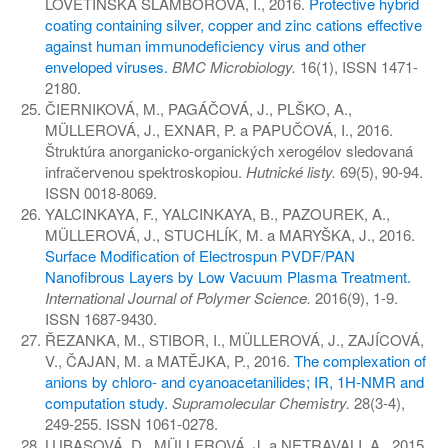
LOVĚTINSKÁ ŠLAMBOROVÁ, I., 2016.
Protective hybrid
coating containing silver, copper and zinc cations effective
against human immunodeficiency virus and other
enveloped viruses.
BMC Microbiology.
16(1), ISSN 1471-
2180.
ČIERNIKOVÁ, M., PAGÁČOVÁ, J., PLŠKO, A.,
MÜLLEROVÁ, J., EXNAR, P. a PAPUČOVÁ, I., 2016.
Štruktúra anorganicko-organických xerogélov sledovaná
infračervenou spektroskopiou.
Hutnické listy.
69(5), 90-94.
ISSN 0018-8069.
YALCINKAYA, F., YALCINKAYA, B., PAZOUREK, A.,
MÜLLEROVÁ, J., STUCHLÍK, M. a MARYŠKA, J., 2016.
Surface Modification of Electrospun PVDF/PAN
Nanofibrous Layers by Low Vacuum Plasma Treatment.
International Journal of Polymer Science.
2016(9), 1-9.
ISSN 1687-9430.
ŘEZANKA, M., STIBOR, I., MÜLLEROVÁ, J., ZAJÍCOVÁ,
V., ČAJAN, M. a MATĚJKA, P., 2016.
The complexation of
anions by chloro- and cyanoacetanilides; IR, 1H-NMR and
computation study.
Supramolecular Chemistry.
28(3-4),
249-255. ISSN 1061-0278.
LUBASOVÁ, D., MÜLLEROVÁ, J. a NETRAVALI, A., 2015.