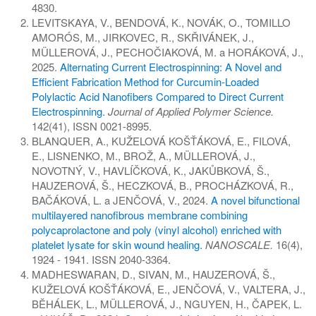
4830.
LEVITSKAYA, V., BENDOVÁ, K., NOVÁK, O., TOMILLO
AMORÓS, M., JIRKOVEC, R., SKŘIVÁNEK, J.,
MÜLLEROVÁ, J., PECHOČIAKOVÁ, M. a HORÁKOVÁ, J.,
2025.
Alternating Current Electrospinning: A Novel and
Efficient Fabrication Method for Curcumin-Loaded
Polylactic Acid Nanofibers Compared to Direct Current
Electrospinning.
Journal of Applied Polymer Science.
142(41), ISSN 0021-8995.
BLANQUER, A., KUŽELOVÁ KOŠŤÁKOVÁ, E., FILOVÁ,
E., LISNENKO, M., BROŽ, A., MÜLLEROVÁ, J.,
NOVOTNÝ, V., HAVLÍČKOVÁ, K., JAKŮBKOVÁ, Š.,
HAUZEROVÁ, Š., HECZKOVÁ, B., PROCHÁZKOVÁ, R.,
BAČÁKOVÁ, L. a JENČOVÁ, V., 2024.
A novel bifunctional
multilayered nanofibrous membrane combining
polycaprolactone and poly (vinyl alcohol) enriched with
platelet lysate for skin wound healing.
NANOSCALE.
16(4),
1924 - 1941. ISSN 2040-3364.
MADHESWARAN, D., SIVAN, M., HAUZEROVÁ, Š.,
KUŽELOVÁ KOŠŤÁKOVÁ, E., JENČOVÁ, V., VALTERA, J.,
BĚHÁLEK, L., MÜLLEROVÁ, J., NGUYEN, H., ČAPEK, L.