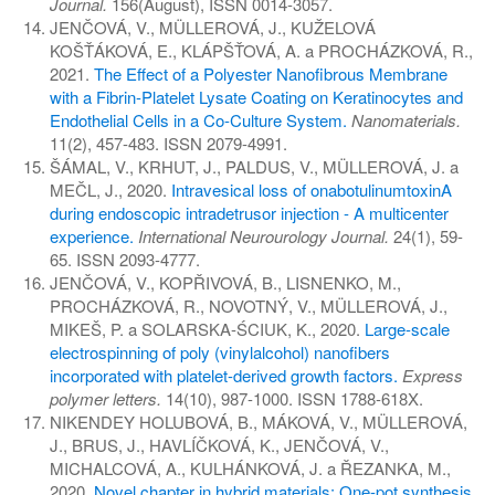
Journal.
156(August), ISSN 0014-3057.
JENČOVÁ, V., MÜLLEROVÁ, J., KUŽELOVÁ
KOŠŤÁKOVÁ, E., KLÁPŠŤOVÁ, A. a PROCHÁZKOVÁ, R.,
2021.
The Effect of a Polyester Nanofibrous Membrane
with a Fibrin-Platelet Lysate Coating on Keratinocytes and
Endothelial Cells in a Co-Culture System.
Nanomaterials.
11(2), 457-483. ISSN 2079-4991.
ŠÁMAL, V., KRHUT, J., PALDUS, V., MÜLLEROVÁ, J. a
MEČL, J., 2020.
Intravesical loss of onabotulinumtoxinA
during endoscopic intradetrusor injection - A multicenter
experience.
International Neurourology Journal.
24(1), 59-
65. ISSN 2093-4777.
JENČOVÁ, V., KOPŘIVOVÁ, B., LISNENKO, M.,
PROCHÁZKOVÁ, R., NOVOTNÝ, V., MÜLLEROVÁ, J.,
MIKEŠ, P. a SOLARSKA-ŚCIUK, K., 2020.
Large-scale
electrospinning of poly (vinylalcohol) nanofibers
incorporated with platelet-derived growth factors.
Express
polymer letters.
14(10), 987-1000. ISSN 1788-618X.
NIKENDEY HOLUBOVÁ, B., MÁKOVÁ, V., MÜLLEROVÁ,
J., BRUS, J., HAVLÍČKOVÁ, K., JENČOVÁ, V.,
MICHALCOVÁ, A., KULHÁNKOVÁ, J. a ŘEZANKA, M.,
2020.
Novel chapter in hybrid materials: One-pot synthesis