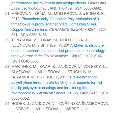
performance improvement and design effects.
Optics and
Laser Technology.
98(JAN), 178-189. ISSN 0030-3992.
MÁKOVÁ, V., ŠPÍNA, M., MÜLLEROVÁ, J. a EXNAR, P.,
2018.
Photochemically Catalysed Polymerisation of 3-
trimethoxysilylpropyl Methacrylate Containing Silver,
Copper And Zinc Ions.
CERAMICS-SILIKATY.
62(4), 325-
331. ISSN 0862-5468.
TUNÁKOVÁ, V., TUNÁK, M., MÜLLEROVÁ, J.,
KOLÍNOVÁ, M. a BITTNER, V., 2017.
Material, structure,
chosen mechanical and comfort properties of kinesiology
tape.
Journal of the Textile Institute.
108(12), 2132-2146.
ISSN 0040-5000.
MARTINEK, M., SWAR, S., ZAJÍCOVÁ, V., VOLESKÝ, L.,
BLAŽKOVÁ, L., MÜLLEROVÁ, J., STUCHLÍK, M.,
ŘEZANKA, M. a STIBOR, I., 2017.
Pre-treatment of
polyethylene terephthalate by Grignard reagents for high
quality polypyrrole coatings and for altering the
hydrophobicity.
Chemical Papers.
71(12), 2403-2415. ISSN
0366-6352.
HODEK, J., ZAJÍCOVÁ, V., LOVĚTINSKÁ ŠLAMBOROVÁ,
I., STIBOR, I., MÜLLEROVÁ, J., WEBER, J. a