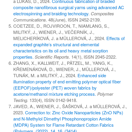
a LUKÁŠ, D., 2024.
Continuous fabrication of braided
composite nanofibrous surgical yarns using advanced AC
electrospinning and braiding technology.
Composites
Communications.
48(June), ISSN 2452-2139.
COETZEE, D., ROJVIROON, T., NIAMLANG, S.,
MILITKÝ, J., WIENER, J., VEČERNÍK, J.,
MELICHERÍKOVÁ, J. a MÜLLEROVÁ, J., 2024.
Effects of
expanded graphite’s structural and elemental
characteristics on its oil and heavy metal sorption
properties.
Scientific Reports.
14(1), ISSN 2045-2322.
ZHANG, X., KALLWEIT, J., PÄTZEL, M., YANG, K.,
KŘEMENÁKOVÁ, D., WIENER, J., MÜLLEROVÁ, J.,
TUNÁK, M. a MILITKÝ, J., 2024.
Enhanced side
illumination property of end emitting polymer optical fiber
(EEPOF)/polyester (PET) woven fabrics by
acetone/methanol mixture etching process.
Polymer
Testing.
133(4), ISSN 0142-9418.
JAVED, A., WIENER, J., ŠAŠKOVÁ, J. a MÜLLEROVÁ, J.,
2023.
Correction to: Zinc Oxide Nanoparticles (ZnO NPs)
and N-Methylol Dimethyl Phosphonopropion Amide
(MDPA) System for Flame Retardant Cotton Fabrics
(Polymers, (2022), 14, 16, (3414),