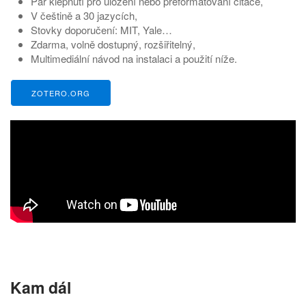
Pár klepnutí pro uložení nebo přeformátování citace,
V češtině a 30 jazycích,
Stovky doporučení: MIT, Yale…
Zdarma, volně dostupný, rozšiřitelný,
Multimediální návod na instalaci a použití níže.
ZOTERO.ORG
Kam dál