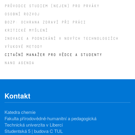
PRŮVODCE STUDIEM (NEJEN) PRO PRVÁKY
OSOBNÍ ROZVOJ
BOZP: OCHRANA ZDRAVÍ PŘI PRÁCI
KRITICKÉ MYŠLENÍ
INOVACE A PODNIKÁNÍ V NOVÝCH TECHNOLOGIÍCH
VÝUKOVÉ METODY
CITAČNÍ MANAŽER PRO VĚDCE A STUDENTY
NANO AGENDA
Kontakt
Katedra chemie
Fakulta přírodovědně-humanitní a pedagogická
Technická univerzita v Liberci
Studentská 5 | budova C TUL