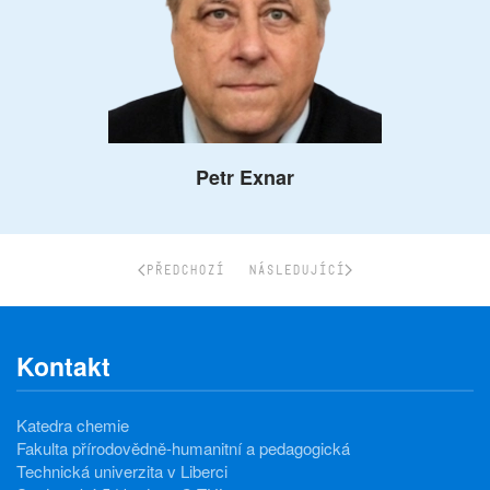
Petr Exnar
PŘEDCHOZÍ
NÁSLEDUJÍCÍ
Kontakt
Katedra chemie
Fakulta přírodovědně-humanitní a pedagogická
Technická univerzita v Liberci