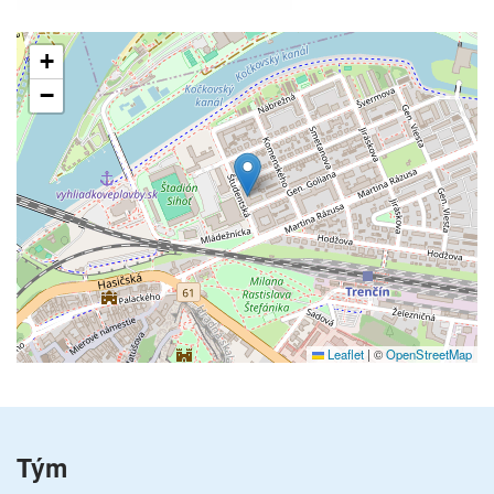
+
−
Leaflet
|
©
OpenStreetMap
Tým