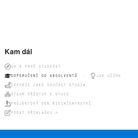
Kam dál
CO A PROČ STUDOVAT:
DOPORUČENÍ OD ABSOLVENTŮ
JAK UČÍME
EXKURZE JAKO SOUČÁST STUDIA
STEAM PŘÍSTUP K VÝUCE
PROJEKTOVÝ DEN BIOINŽENÝRSTVÍ
PODAT PŘIHLÁŠKU 🡥