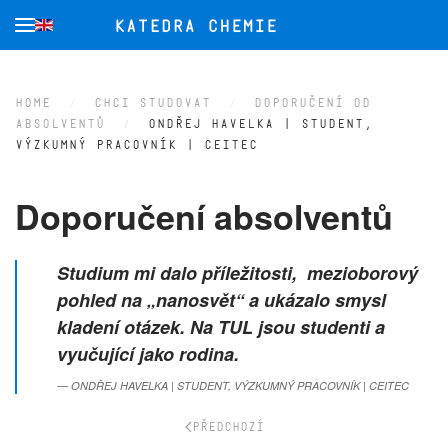
Přejít na hlavní obsah
HOME
CHCI STUDOVAT
DOPORUČENÍ OD
ABSOLVENTŮ
ONDŘEJ HAVELKA | STUDENT,
VÝZKUMNÝ PRACOVNÍK | CEITEC
Doporučení absolventů
Studium mi dalo příležitosti, mezioborový
pohled na „nanosvět“ a ukázalo smysl
kladení otázek. Na TUL jsou studenti a
vyučující jako rodina.
ONDŘEJ HAVELKA | STUDENT, VÝZKUMNÝ PRACOVNÍK | CEITEC
PŘEDCHOZÍ