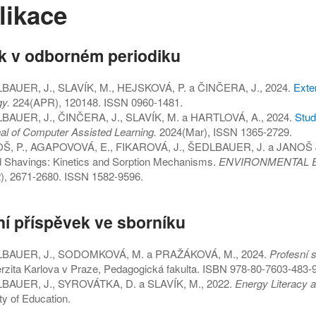
likace
k v odborném periodiku
BAUER, J., SLAVÍK, M., HEJSKOVÁ, P. a ČINČERA, J., 2024.
Exter
y.
224(APR), 120148. ISSN 0960-1481.
BAUER, J., ČINČERA, J., SLAVÍK, M. a HARTLOVÁ, A., 2024.
Stud
al of Computer Assisted Learning.
2024(Mar), ISSN 1365-2729.
Š, P., AGAPOVOVÁ, E., FIKAROVÁ, J., ŠEDLBAUER, J. a JANOŠ JR., 
 Shavings: Kinetics and Sorption Mechanisms.
ENVIRONMENTAL 
), 2671-2680. ISSN 1582-9596.
ní příspěvek ve sborníku
BAUER, J., SODOMKOVÁ, M. a PRAŽÁKOVÁ, M., 2024.
Profesní s
rzita Karlova v Praze, Pedagogická fakulta. ISBN 978-80-7603-483-9
BAUER, J., SYROVÁTKA, D. a SLAVÍK, M., 2022.
Energy Literacy as
ty of Education.