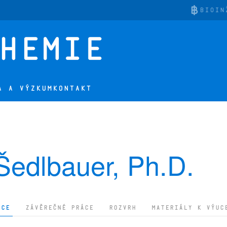
BIOIN
A A VÝZKUM
KONTAKT
 Šedlbauer, Ph.D.
ACE
ZÁVĚREČNÉ PRÁCE
ROZVRH
MATERIÁLY K VÝUC