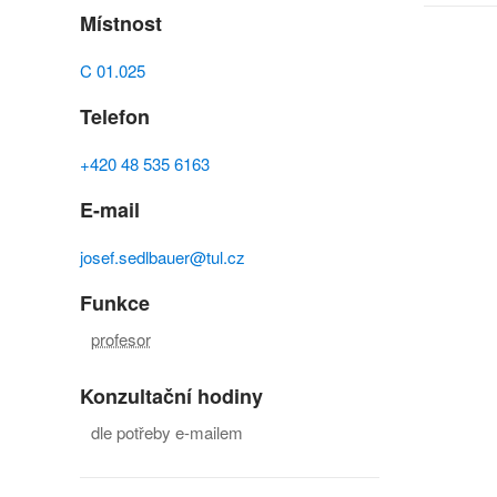
Místnost
C 01.025
Telefon
+420 48 535 6163
E-mail
josef.sedlbauer@tul.cz
Funkce
profesor
Konzultační hodiny
dle potřeby e-mailem