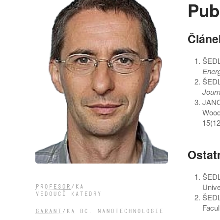
Pub
Článe
ŠEDL
Energ
ŠEDL
Journ
JANO
Wood
15(12
Ostat
ŠEDL
Unive
PROFESOR
/KA
VEDOUCÍ KATEDRY
ŠEDL
Facul
GARANT/KA
BC. NANOTECHNOLOGIE