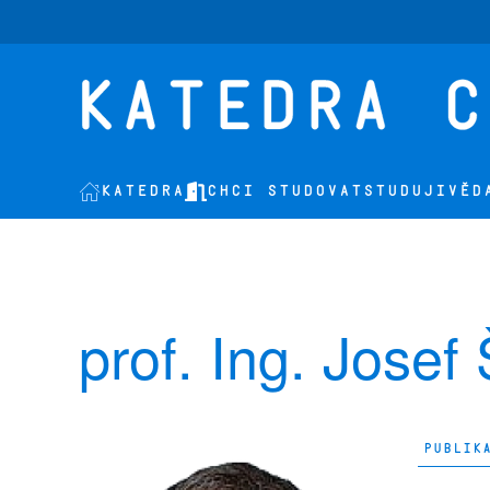
Přejít na hlavní obsah
KATEDRA
CHCI STUDOVAT
STUDUJI
VĚD
prof. Ing. Josef
PUBLIK