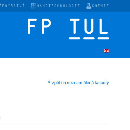
ŽENÝRSTVÍ
NANOTECHNOLOGIE
CHEMIE
zpět na seznam členů katedry
E