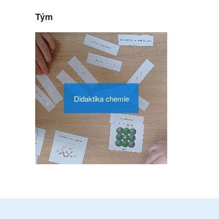
Tým
Didaktika chemie