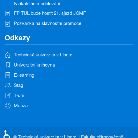
fyzikálního modelování
FP TUL bude hostit 21. sjezd JČMF
Pozvánka na slavnostní promoce
Odkazy
Technická univerzita v Liberci
Univerzitní knihovna
E-learning
Stag
T-uni
Menza
♿
©
Technická univerzita v Liberci
|
Fakulta přírodovědně-